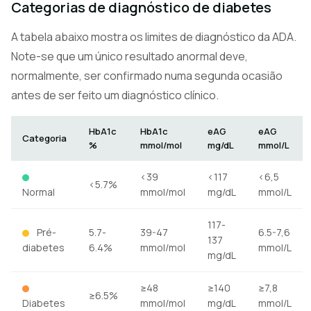
Categorias de diagnóstico de diabetes
A tabela abaixo mostra os limites de diagnóstico da ADA.
Note-se que um único resultado anormal deve,
normalmente, ser confirmado numa segunda ocasião
antes de ser feito um diagnóstico clínico.
HbA1c
HbA1c
eAG
eAG
Categoria
%
mmol/mol
mg/dL
mmol/L
<39
<117
<6,5
<5.7%
Normal
mmol/mol
mg/dL
mmol/L
117-
Pré-
5.7-
39-47
6.5-7,6
137
diabetes
6.4%
mmol/mol
mmol/L
mg/dL
≥48
≥140
≥7,8
≥6.5%
Diabetes
mmol/mol
mg/dL
mmol/L