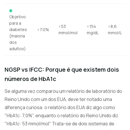
Objetivo
para a
<53
<154
<8,6
diabetes
<7.0%
mmol/mol
mg/dL
mmol/L
(maioria
dos
adultos)
NGSP vs IFCC: Porque é que existem dois
números de HbA1c
Se alguma vez comparou um relatório de laboratório do
Reino Unido com um dos EUA, deve ter notado uma
diferença curiosa: o relatório dos EUA diz algo como
"HbA1c: 7,0%", enquanto o relatório do Reino Unido diz
"HbA1c: 53 mmol/mol" Trata-se de dois sistemas de