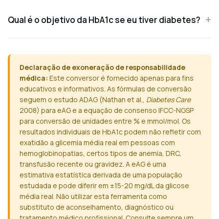
Qual é o objetivo da HbA1c se eu tiver diabetes?
Declaração de exoneração de responsabilidade
médica:
Este conversor é fornecido apenas para fins
educativos e informativos. As fórmulas de conversão
seguem o estudo ADAG (Nathan et al.,
Diabetes Care
2008) para eAG e a equação de consenso IFCC-NGSP
para conversão de unidades entre % e mmol/mol. Os
resultados individuais de HbA1c podem não refletir com
exatidão a glicemia média real em pessoas com
hemoglobinopatias, certos tipos de anemia, DRC,
transfusão recente ou gravidez. A eAG é uma
estimativa estatística derivada de uma população
estudada e pode diferir em ±15-20 mg/dL da glicose
média real. Não utilizar esta ferramenta como
substituto de aconselhamento, diagnóstico ou
tratamento médico profissional. Consulte sempre um