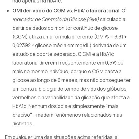
não apenas na HbA1c.
GMI derivado do CGM vs. HbA1c laboratorial.
O
Indicador de Controlo da Glicose (GMI)
calculado a
partir de dados do monitor contínuo de glicose
(CGM) utiliza uma fórmula diferente (GMI% = 3,31 +
0,02392 × glicose média em mg/dL) derivada de um
estudo de coorte separado. O GMI e a HbA1c
laboratorial diferem frequentemente em 0,5% ou
mais no mesmo indivíduo, porque o CGM capta a
glicose ao longo de 3 meses, mas não consegue ter
em conta a biologia do tempo de vida dos glóbulos
vermelhos e a variabilidade da glicação que afecta a
HbA1c. Nenhum dos dois é simplesmente "mais
preciso" - medem fenómenos relacionados mas
distintos.
Em qualquer uma das situações acima referidas, a