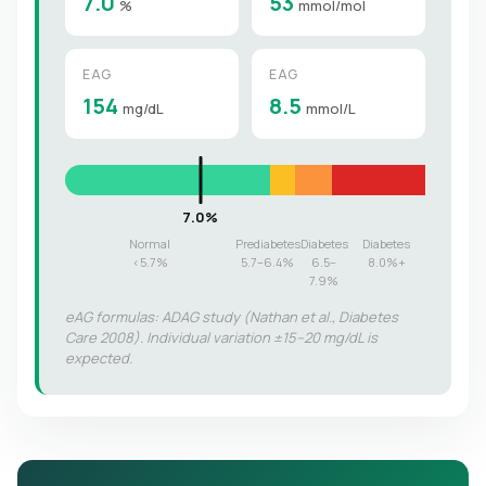
7.0
53
%
mmol/mol
EAG
EAG
154
8.5
mg/dL
mmol/L
Normal
Prediabetes
Diabetes
Diabetes
<5.7%
5.7–6.4%
6.5–
8.0%+
7.9%
eAG formulas: ADAG study (Nathan et al., Diabetes
Care 2008). Individual variation ±15–20 mg/dL is
expected.