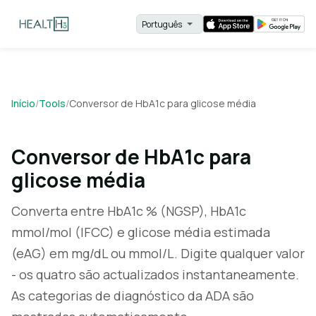
Início
/
Tools
/
Conversor de HbA1c para glicose média
Conversor de HbA1c para
glicose média
Converta entre HbA1c % (NGSP), HbA1c
mmol/mol (IFCC) e glicose média estimada
(eAG) em mg/dL ou mmol/L. Digite qualquer valor
- os quatro são actualizados instantaneamente.
As categorias de diagnóstico da ADA são