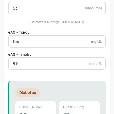
mmol/mol
Estimated Average Glucose (eAG)
eAG - mg/dL
mg/dL
eAG - mmol/L
mmol/L
Diabetes
HBA1C (NGSP)
HBA1C (IFCC)