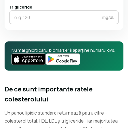
Trigliceride
mg/dL
Nu mai ghiciți cărui biomarker îi aparține numărul dvs.
De ce sunt importante ratele
colesterolului
Un panou lipidic standard returnează patru cifre -
colesterol total, HDL, LDL și trigliceride - iar majoritatea