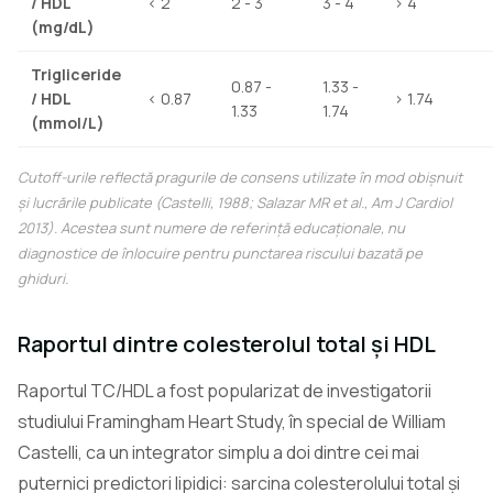
/ HDL
< 2
2 - 3
3 - 4
> 4
(mg/dL)
Trigliceride
0.87 -
1.33 -
/ HDL
< 0.87
> 1.74
1.33
1.74
(mmol/L)
Cutoff-urile reflectă pragurile de consens utilizate în mod obișnuit
și lucrările publicate (Castelli, 1988; Salazar MR et al.,
Am J Cardiol
2013). Acestea sunt numere de referință educaționale, nu
diagnostice de înlocuire pentru punctarea riscului bazată pe
ghiduri.
Raportul dintre colesterolul total și HDL
Raportul TC/HDL a fost popularizat de investigatorii
studiului Framingham Heart Study, în special de William
Castelli, ca un integrator simplu a doi dintre cei mai
puternici predictori lipidici: sarcina colesterolului total și