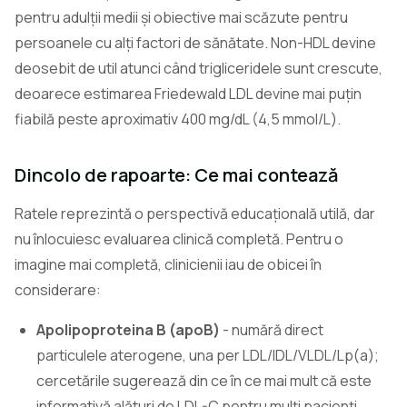
pentru adulții medii și obiective mai scăzute pentru
persoanele cu alți factori de sănătate. Non-HDL devine
deosebit de util atunci când trigliceridele sunt crescute,
deoarece estimarea Friedewald LDL devine mai puțin
fiabilă peste aproximativ 400 mg/dL (4,5 mmol/L).
Dincolo de rapoarte: Ce mai contează
Ratele reprezintă o perspectivă educațională utilă, dar
nu înlocuiesc evaluarea clinică completă. Pentru o
imagine mai completă, clinicienii iau de obicei în
considerare:
Apolipoproteina B (apoB)
- numără direct
particulele aterogene, una per LDL/IDL/VLDL/Lp(a);
cercetările sugerează din ce în ce mai mult că este
informativă alături de LDL-C pentru mulți pacienți.