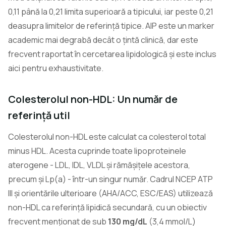
0,11 până la 0,21 limita superioară a tipicului, iar peste 0,21
deasupra limitelor de referință tipice. AIP este un marker
academic mai degrabă decât o țintă clinică, dar este
frecvent raportat în cercetarea lipidologică și este inclus
aici pentru exhaustivitate.
Colesterolul non-HDL: Un număr de
referință util
Colesterolul non-HDL este calculat ca colesterol total
minus HDL. Acesta cuprinde toate lipoproteinele
aterogene - LDL, IDL, VLDL și rămășițele acestora,
precum și Lp(a) - într-un singur număr. Cadrul NCEP ATP
III și orientările ulterioare (AHA/ACC, ESC/EAS) utilizează
non-HDL ca referință lipidică secundară, cu un obiectiv
frecvent menționat de sub
130 mg/dL
(3,4 mmol/L)