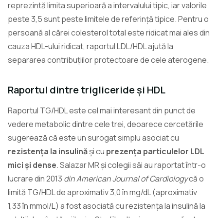
reprezintă limita superioară a intervalului tipic, iar valorile
peste 3,5 sunt peste limitele de referință tipice. Pentru o
persoană al cărei colesterol total este ridicat mai ales din
cauza HDL-ului ridicat, raportul LDL/HDL ajută la
separarea contribuțiilor protectoare de cele aterogene.
Raportul dintre trigliceride și HDL
Raportul TG/HDL este cel mai interesant din punct de
vedere metabolic dintre cele trei, deoarece cercetările
sugerează că este un surogat simplu asociat cu
rezistența la insulină
și cu
prezența particulelor LDL
mici și dense
. Salazar MR și colegii săi au raportat într-o
lucrare din 2013
din American Journal of Cardiology
că o
limită TG/HDL de aproximativ 3,0 în mg/dL (aproximativ
1,33 în mmol/L) a fost asociată cu rezistența la insulină la