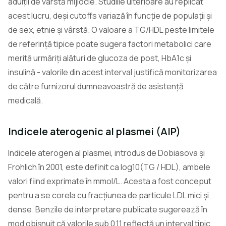
adulții de vârstă mijlocie. Studiile ulterioare au replicat
acest lucru, deși cutoffs variază în funcție de populații și
de sex, etnie și vârstă. O valoare a TG/HDL peste limitele
de referință tipice poate sugera factori metabolici care
merită urmăriți alături de glucoza de post, HbA1c și
insulină - valorile din acest interval justifică monitorizarea
de către furnizorul dumneavoastră de asistență
medicală.
Indicele aterogenic al plasmei (AIP)
Indicele aterogen al plasmei, introdus de Dobiasova și
Frohlich în 2001, este definit ca log10(TG / HDL), ambele
valori fiind exprimate în mmol/L. Acesta a fost conceput
pentru a se corela cu fracțiunea de particule LDL mici și
dense. Benzile de interpretare publicate sugerează în
mod obișnuit că valorile sub 0,11 reflectă un interval tipic,