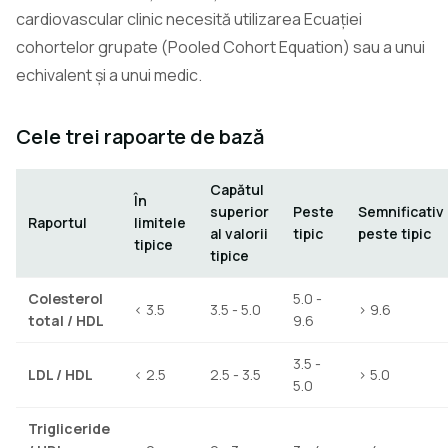
cardiovascular clinic necesită utilizarea Ecuației
cohortelor grupate (Pooled Cohort Equation) sau a unui
echivalent și a unui medic.
Cele trei rapoarte de bază
Capătul
În
superior
Peste
Semnificativ
Raportul
limitele
al valorii
tipic
peste tipic
tipice
tipice
Colesterol
5.0 -
< 3.5
3.5 - 5.0
> 9.6
total / HDL
9.6
3.5 -
LDL / HDL
< 2.5
2.5 - 3.5
> 5.0
5.0
Trigliceride