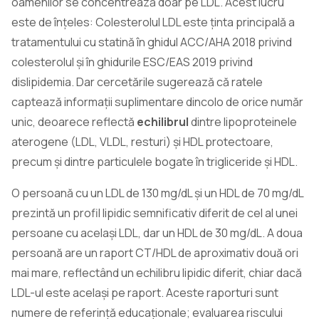
oamenilor se concentrează doar pe LDL. Acest lucru
este de înțeles: Colesterolul LDL este ținta principală a
tratamentului cu statină în ghidul ACC/AHA 2018 privind
colesterolul și în ghidurile ESC/EAS 2019 privind
dislipidemia. Dar cercetările sugerează că ratele
captează informații suplimentare dincolo de orice număr
unic, deoarece reflectă
echilibrul
dintre lipoproteinele
aterogene (LDL, VLDL, resturi) și HDL protectoare,
precum și dintre particulele bogate în trigliceride și HDL.
O persoană cu un LDL de 130 mg/dL și un HDL de 70 mg/dL
prezintă un profil lipidic semnificativ diferit de cel al unei
persoane cu același LDL, dar un HDL de 30 mg/dL. A doua
persoană are un raport CT/HDL de aproximativ două ori
mai mare, reflectând un echilibru lipidic diferit, chiar dacă
LDL-ul este același pe raport. Aceste raporturi sunt
numere de referință educaționale; evaluarea riscului