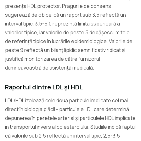
prezența HDL protector. Pragurile de consens
sugerează de obicei că un raport sub 3,5 reflectă un
interval tipic, 3,5-5,0 reprezintă limita superioară a
valorilor tipice, iar valorile de peste 5 depășesc limitele
de referință tipice în lucrările epidemiologice. Valorile de
peste 9 reflectă un bilanț lipidic semnificativ ridicat și
justifică monitorizarea de către furnizorul
dumneavoastră de asistență medicală.
Raportul dintre LDL și HDL
LDL/HDL izolează cele două particule implicate cel mai
direct în biologia plăcii - particulele LDL care determină
depunerea în peretele arterial și particulele HDL implicate
în transportul invers al colesterolului. Studiile indică faptul
că valorile sub 2,5 reflectă un interval tipic, 2,5-3,5