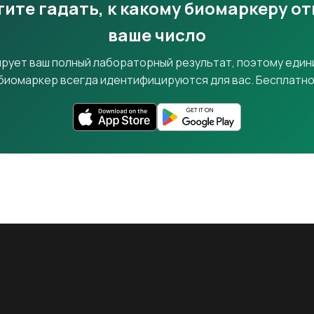
ите гадать, к какому биомаркеру о
ваше число
ирует ваш полный лабораторный результат, поэтому един
биомаркер всегда идентифицируются для вас. Бесплатно