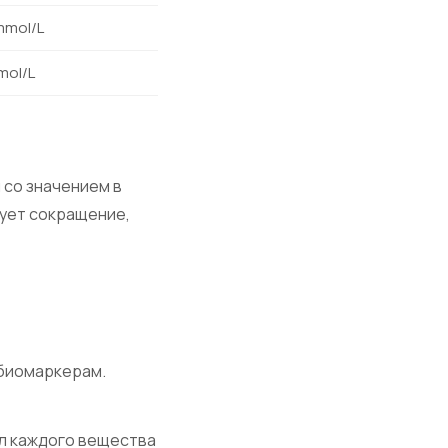
mmol/L
mol/L
 со значением в
зует сокращение,
 биомаркерам.
/л каждого вещества