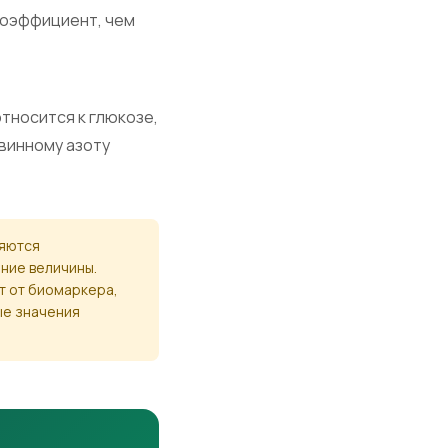
 коэффициент, чем
тносится к глюкозе,
винному азоту
ляются
ние величины.
т от биомаркера,
ые значения