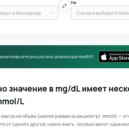
На
берите биомаркер
Сначала выберите био
ематизируйте результаты анализов в Health3
о значение в mg/dL имеет нес
mmol/L
 массы на объём (миллиграммы на децилитр). mmol/L — эт
и от одной к другой, нужно знать, сколько весит одна м