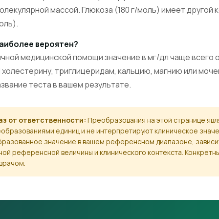
олекулярной массой. Глюкоза (180 г/моль) имеет другой
оль).
наиболее вероятен?
ичной медицинской помощи значение в мг/дл чаще всего о
олестерину, триглицеридам, кальцию, магнию или моче
азвание теста в вашем результате.
з от ответственности:
Преобразования на этой странице яв
образованиями единиц и не интерпретируют клиническое значе
бразованное значение в вашем референсном диапазоне, зависи
ной референсной величины и клинического контекста. Конкретн
врачом.