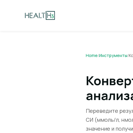
Home
/
Инструменты
/
К
Конвер
анализ
Переведите резул
СИ (ммоль/л, нмо
значение и получ