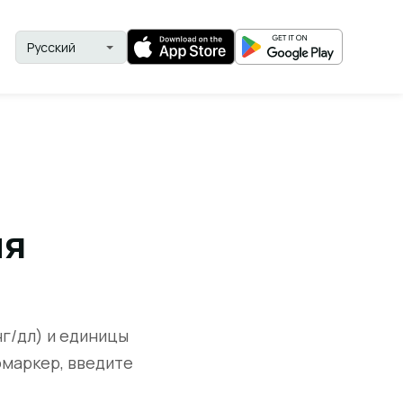
ия
нг/дл) и единицы
омаркер, введите