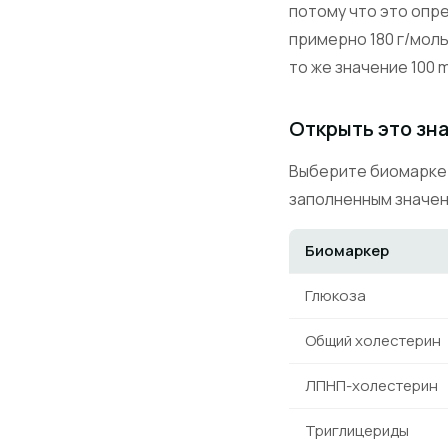
потому что это опр
примерно 180 г/моль
то же значение 100 
Открыть это зн
Выберите биомаркер
заполненным значе
Биомаркер
Глюкоза
Общий холестерин
ЛПНП-холестерин
Триглицериды