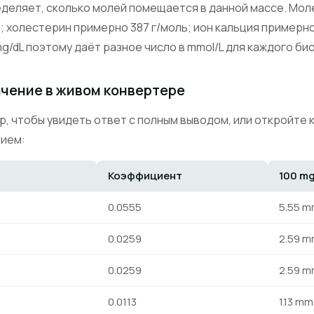
еделяет, сколько молей помещается в данной массе. Мол
; холестерин примерно 387 г/моль; ион кальция примерно
mg/dL поэтому даёт разное число в mmol/L для каждого би
ачение в живом конвертере
, чтобы увидеть ответ с полным выводом, или откройте 
нием:
Коэффициент
100 mg
0.0555
5.55 m
0.0259
2.59 m
0.0259
2.59 m
0.0113
1.13 mm