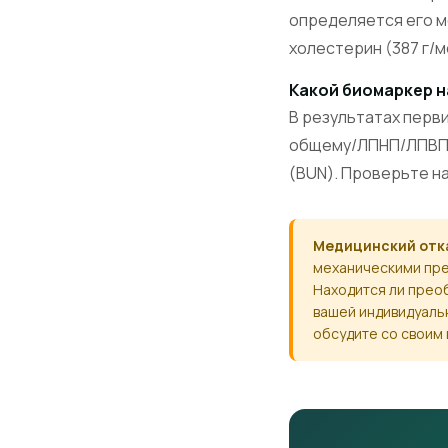
определяется его м
холестерин (387 г/м
Какой биомаркер 
В результатах перв
общему/ЛПНП/ЛПВП х
(BUN). Проверьте н
Медицинский отка
механическими пре
Находится ли прео
вашей индивидуаль
обсудите со своим 