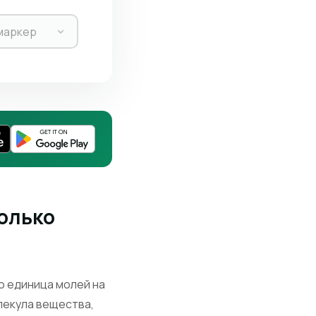
маркер
колько
о единица молей на
олекула вещества,