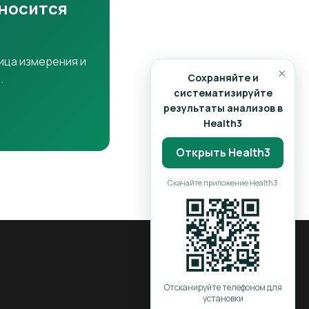
тносится
ица измерения и
×
.
Сохраняйте и
систематизируйте
результаты анализов в
Health3
Открыть Health3
Скачайте приложение Health3
Отсканируйте телефоном для
установки