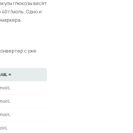
екулы глюкозы весят
 40 г/моль. Одно и
омаркера.
конвертер с уже
/dL =
mol/L
mol/L
mol/L
ol/L