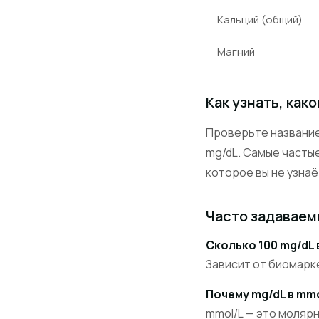
Кальций (общий)
Магний
Как узнать, как
Проверьте название
mg/dL. Самые часты
которое вы не узна
Часто задаваем
Сколько 100 mg/dL 
Зависит от биомарк
Почему mg/dL в mm
mmol/L — это моляр