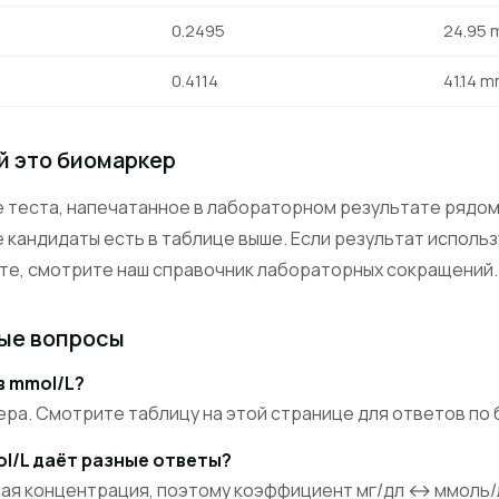
0.2495
24.95 
0.4114
41.14 m
ой это биомаркер
 теста, напечатанное в лабораторном результате рядом
е кандидаты есть в таблице выше. Если результат исполь
ёте, смотрите
наш справочник лабораторных сокращений
.
ые вопросы
в mmol/L?
ера. Смотрите таблицу на этой странице для ответов по
ol/L даёт разные ответы?
ная концентрация, поэтому коэффициент мг/дл ↔ ммоль