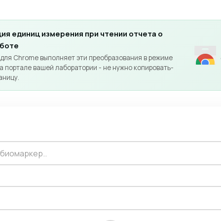
ия единиц измерения при чтении отчета о
аботе
 для Chrome выполняет эти преобразования в режиме
а портале вашей лаборатории - не нужно копировать-
аницу.
 биомаркер..