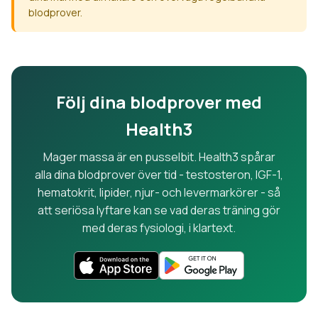
blodprover.
Följ dina blodprover med
Health3
Mager massa är en pusselbit. Health3 spårar
alla dina blodprover över tid - testosteron, IGF-1,
hematokrit, lipider, njur- och levermarkörer - så
att seriösa lyftare kan se vad deras träning gör
med deras fysiologi, i klartext.