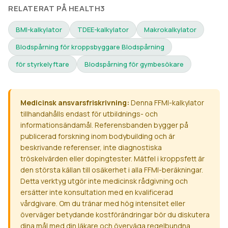
RELATERAT PÅ HEALTH3
BMI-kalkylator
TDEE-kalkylator
Makrokalkylator
Blodspårning för kroppsbyggare Blodspårning
för styrkelyftare
Blodspårning för gymbesökare
Medicinsk ansvarsfriskrivning:
Denna FFMI-kalkylator
tillhandahålls endast för utbildnings- och
informationsändamål. Referensbanden bygger på
publicerad forskning inom bodybuilding och är
beskrivande referenser, inte diagnostiska
tröskelvärden eller dopingtester. Mätfel i kroppsfett är
den största källan till osäkerhet i alla FFMI-beräkningar.
Detta verktyg utgör inte medicinsk rådgivning och
ersätter inte konsultation med en kvalificerad
vårdgivare. Om du tränar med hög intensitet eller
överväger betydande kostförändringar bör du diskutera
dina mål med din läkare och överväga regelbundna