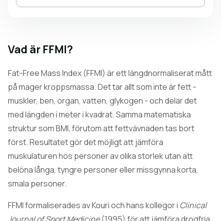
Vad är FFMI?
Fat-Free Mass Index (FFMI) är ett längdnormaliserat mått
på mager kroppsmassa. Det tar allt som inte är fett -
muskler, ben, organ, vatten, glykogen - och delar det
med längden i meter i kvadrat. Samma matematiska
struktur som BMI, förutom att fettvävnaden tas bort
först. Resultatet gör det möjligt att jämföra
muskulaturen hos personer av olika storlek utan att
belöna långa, tyngre personer eller missgynna korta,
smala personer.
FFMI formaliserades av Kouri och hans kollegor i
Clinical
Journal of Sport Medicine
(1995) för att jämföra drogfria