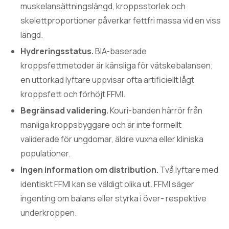
muskelansättningslängd, kroppsstorlek och
skelettproportioner påverkar fettfri massa vid en viss
längd.
Hydreringsstatus.
BIA-baserade
kroppsfettmetoder är känsliga för vätskebalansen;
en uttorkad lyftare uppvisar ofta artificiellt lågt
kroppsfett och förhöjt FFMI.
Begränsad validering.
Kouri-banden härrör från
manliga kroppsbyggare och är inte formellt
validerade för ungdomar, äldre vuxna eller kliniska
populationer.
Ingen information om distribution.
Två lyftare med
identiskt FFMI kan se väldigt olika ut. FFMI säger
ingenting om balans eller styrka i över- respektive
underkroppen.