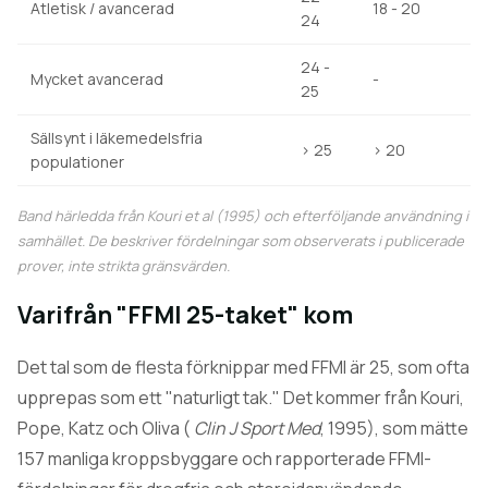
Atletisk / avancerad
18 - 20
24
24 -
Mycket avancerad
-
25
Sällsynt i läkemedelsfria
> 25
> 20
populationer
Band härledda från Kouri et al (1995) och efterföljande användning i
samhället. De beskriver fördelningar som observerats i publicerade
prover, inte strikta gränsvärden.
Varifrån "FFMI 25-taket" kom
Det tal som de flesta förknippar med FFMI är 25, som ofta
upprepas som ett "naturligt tak." Det kommer från Kouri,
Pope, Katz och Oliva (
Clin J Sport Med
, 1995), som mätte
157 manliga kroppsbyggare och rapporterade FFMI-