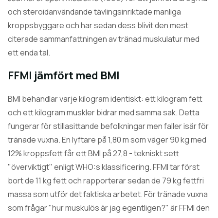
och steroidanvändande tävlingsinriktade manliga
kroppsbyggare och har sedan dess blivit den mest
citerade sammanfattningen av tränad muskulatur med
ett enda tal.
FFMI jämfört med BMI
BMI behandlar varje kilogram identiskt: ett kilogram fett
och ett kilogram muskler bidrar med samma sak. Detta
fungerar för stillasittande befolkningar men faller isär för
tränade vuxna. En lyftare på 1,80 m som väger 90 kg med
12% kroppsfett får ett BMI på 27,8 - tekniskt sett
"överviktigt" enligt WHO:s klassificering. FFMI tar först
bort de 11 kg fett och rapporterar sedan de 79 kg fettfri
massa som utför det faktiska arbetet. För tränade vuxna
som frågar "hur muskulös är jag egentligen?" är FFMI den