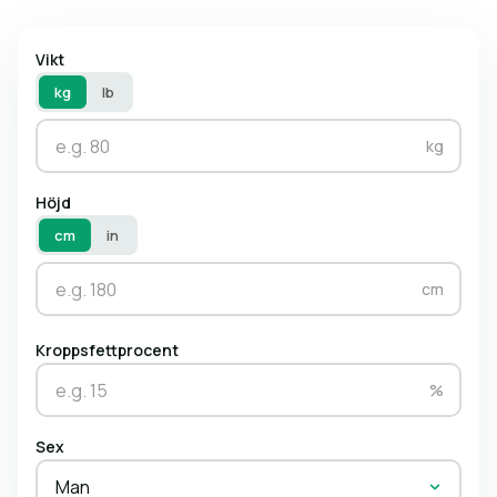
Vikt
kg
lb
kg
Höjd
cm
in
cm
Kroppsfettprocent
%
Sex
Man