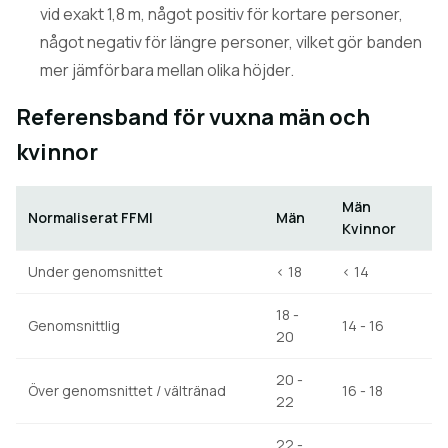
vid exakt 1,8 m, något positiv för kortare personer,
något negativ för längre personer, vilket gör banden
mer jämförbara mellan olika höjder.
Referensband för vuxna män och
kvinnor
Män
Normaliserat FFMI
Män
Kvinnor
Under genomsnittet
< 18
< 14
18 -
Genomsnittlig
14 - 16
20
20 -
Över genomsnittet / vältränad
16 - 18
22
22 -