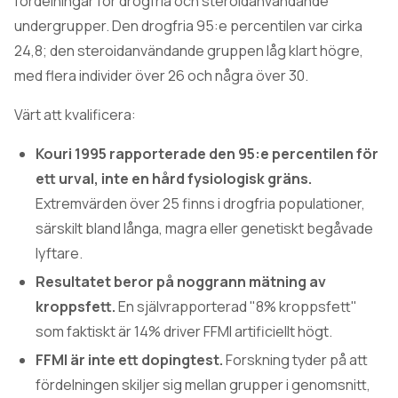
fördelningar för drogfria och steroidanvändande
undergrupper. Den drogfria 95:e percentilen var cirka
24,8; den steroidanvändande gruppen låg klart högre,
med flera individer över 26 och några över 30.
Värt att kvalificera:
Kouri 1995 rapporterade den 95:e percentilen för
ett urval, inte en hård fysiologisk gräns.
Extremvärden över 25 finns i drogfria populationer,
särskilt bland långa, magra eller genetiskt begåvade
lyftare.
Resultatet beror på noggrann mätning av
kroppsfett.
En självrapporterad "8% kroppsfett"
som faktiskt är 14% driver FFMI artificiellt högt.
FFMI är inte ett dopingtest.
Forskning tyder på att
fördelningen skiljer sig mellan grupper i genomsnitt,