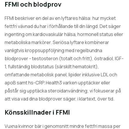
FFMI och blodprov
FFMI beskriver en del av en lyftares hälsa: hur mycket
fettfri vävnad du har i förhållande till din längd. Det säger
ingenting om kardiovaskulär hälsa, hormonell status eller
metaboliska markörer. Seriösa lyftare kombinerar
vanligtvis kroppsuppföljning med regelbundna
blodprover - testosteron (totalt och fritt), östradiol, IGF-
1, fullständig blodstatus (särskilt hematokrit),
omfattande metabolisk panel, lipider inklusive LDL och
apoB samt hs-CRP. Health3 varken upptäcker eller
påstår sig upptäcka steroidanvändning; vi fokuserar på
att visa vad dina blodprover säger, i klartext, över tid.
Könsskillnader i FFMI
Vuxna kvinnor bär i genomsnitt mindre fettfri massa per