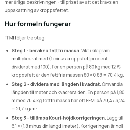
mer ärliga beskrivningen - till priset av att det krävs en
uppskattning av kroppsfettet.
Hur formeln fungerar
FFMI följer tre steg:
Steg 1 - beräkna fettfri massa.
Vikt i kilogram
multiplicerat med (1 minus kroppsfettprocent
dividerat med 100). För en person på 80 kg med 12 %
kroppsfett är den fettfria massan 80 × 0,88 = 70,4 kg.
Steg 2 - dividera med längden i kvadrat.
Omvandla
längden till meter och kvadrera den. En person på 1,80
m med 70,4 kg fettfri massa har ett FFMI på 70,4 / 3,24
= 21,7 kg/m².
Steg 3 - tillämpa Kouri-höjdkorrigeringen.
Lägg till
6,1 × (1,8 minus din längd i meter). Korrigeringen är noll