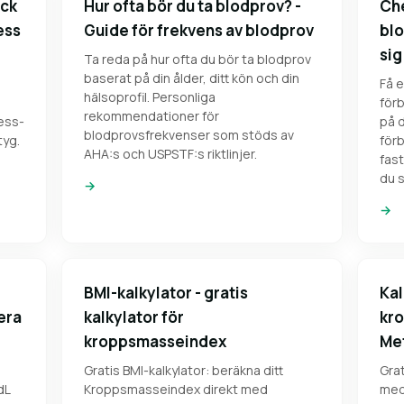
yck
Hur ofta bör du ta blodprov? -
Che
ess
Guide för frekvens av blodprov
blo
sig
Ta reda på hur ofta du bör ta blodprov
baserat på din ålder, ditt kön och din
Få e
hälsoprofil. Personliga
förb
rekommendationer för
ess-
på d
blodprovsfrekvenser som stöds av
tyg.
förb
AHA:s och USPSTF:s riktlinjer.
fast
du 
→
→
BMI-kalkylator - gratis
Kal
era
kalkylator för
kro
kroppsmasseindex
Me
Gratis BMI-kalkylator: beräkna ditt
Grat
dL
Kroppsmasseindex direkt med
med