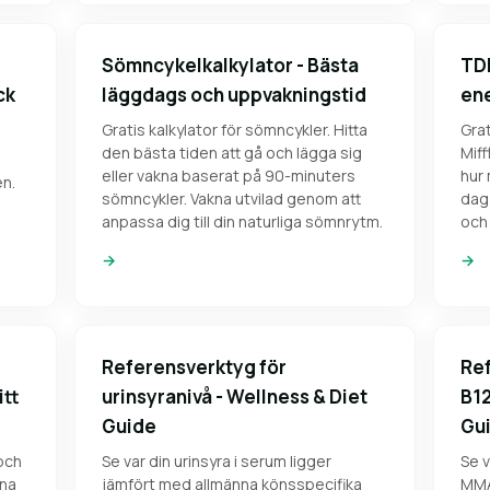
Sömncykelkalkylator - Bästa
TDE
ck
läggdags och uppvakningstid
ene
Gratis kalkylator för sömncykler. Hitta
Gra
den bästa tiden att gå och lägga sig
Miff
eller vakna baserat på 90-minuters
hur 
en.
sömncykler. Vakna utvilad genom att
dag 
anpassa dig till din naturliga sömnrytm.
och 
→
→
Referensverktyg för
Ref
itt
urinsyranivå - Wellness & Diet
B12
Guide
Gu
 och
Se var din urinsyra i serum ligger
Se v
nna
jämfört med allmänna könsspecifika
MMA