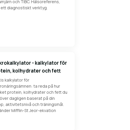
umjärn och TIBC. Hälsoreferens,
 ett diagnostiskt verktyg.
rokalkylator - kalkylator för
tein, kolhydrater och fett
is kalkylator för
ronäringsämnen: ta reda på hur
et protein, kolhydrater och fett du
över dagligen baserat på din
p, aktivitetsnivå och träningsmål.
nder Mifflin-St Jeor-ekvation