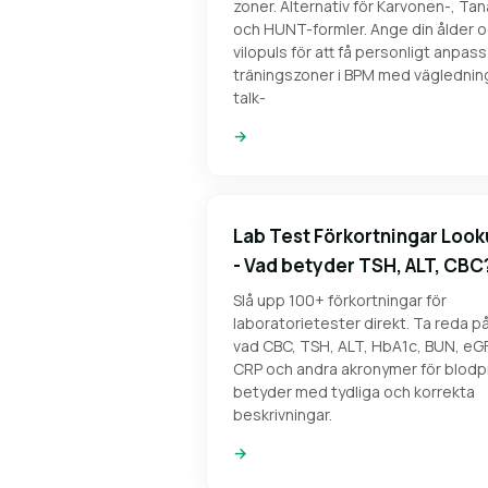
zoner. Alternativ för Karvonen-, Ta
och HUNT-formler. Ange din ålder 
vilopuls för att få personligt anpas
träningszoner i BPM med väglednin
talk-
→
Lab Test Förkortningar Loo
- Vad betyder TSH, ALT, CBC
Slå upp 100+ förkortningar för
laboratorietester direkt. Ta reda p
vad CBC, TSH, ALT, HbA1c, BUN, eG
CRP och andra akronymer för blodp
betyder med tydliga och korrekta
beskrivningar.
→