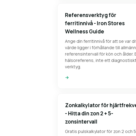
Referensverktyg för
ferritinnivå - Iron Stores
Wellness Guide
Ange din ferritinnivå för att se var di
värde ligger i förhållande till allmän
referensintervall för kön och ålder. 
hälsoreferens, inte ett diagnostisk
verktyg.
→
Zonkalkylator för hjärtfrek
- Hitta din zon 2 + 5-
zonsintervall
Gratis pulskalkylator för zon 2 och 