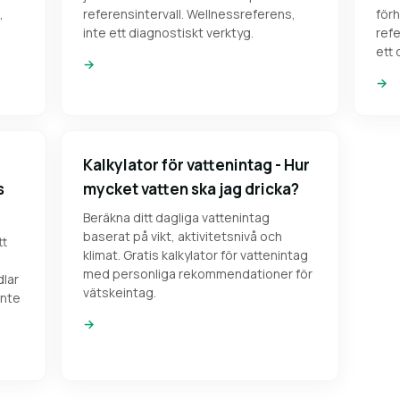
,
referensintervall. Wellnessreferens,
förh
inte ett diagnostiskt verktyg.
refe
ett 
→
→
Kalkylator för vattenintag - Hur
s
mycket vatten ska jag dricka?
Beräkna ditt dagliga vattenintag
baserat på vikt, aktivitetsnivå och
tt
klimat. Gratis kalkylator för vattenintag
med personliga rekommendationer för
lar
vätskeintag.
inte
→