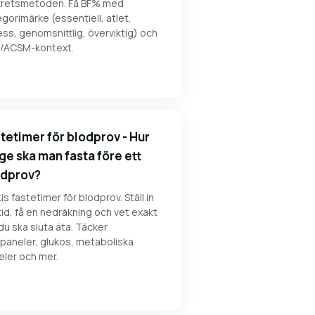
retsmetoden. Få BF% med
gorimärke (essentiell, atlet,
ess, genomsnittlig, överviktig) och
/ACSM-kontext.
tetimer för blodprov - Hur
ge ska man fasta före ett
odprov?
is fastetimer för blodprov. Ställ in
tid, få en nedräkning och vet exakt
du ska sluta äta. Täcker
dpaneler, glukos, metaboliska
eler och mer.