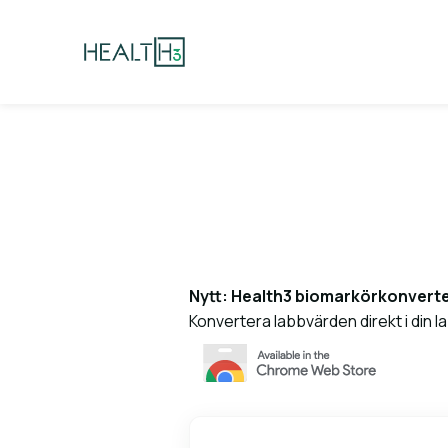
Nytt: Health3 biomarkörkonvert
Konvertera labbvärden direkt i din l