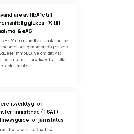
andlare av HbA1c till
omsnittlig glukos - % till
ol/mol & eAG
tis HbA1c-omvandlare: växla mellan
mmol/mol och genomsnittlig glukos
dL eller mmol/L). Se om ditt A1c
er inom normal-, prediabetes- eller
etesintervallet.
erensverktyg för
nsferrinmättnad (TSAT) -
lnessguide för järnstatus
kna transferrinmättnad från