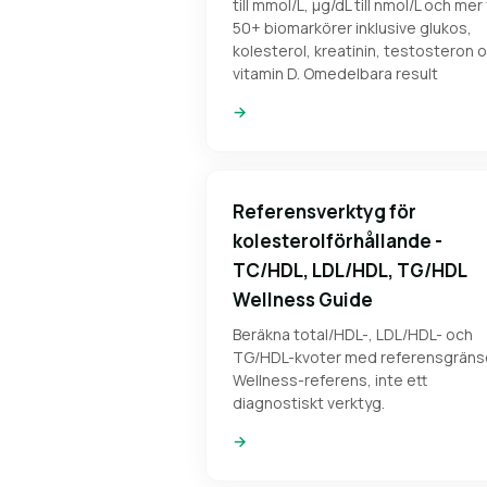
till mmol/L, µg/dL till nmol/L och mer
50+ biomarkörer inklusive glukos,
kolesterol, kreatinin, testosteron 
vitamin D. Omedelbara result
→
Referensverktyg för
kolesterolförhållande -
TC/HDL, LDL/HDL, TG/HDL
Wellness Guide
Beräkna total/HDL-, LDL/HDL- och
TG/HDL-kvoter med referensgränse
Wellness-referens, inte ett
diagnostiskt verktyg.
→