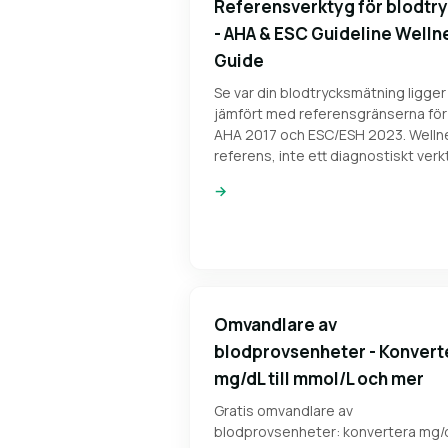
Referensverktyg för blodtr
- AHA & ESC Guideline Welln
Guide
Se var din blodtrycksmätning ligger
jämfört med referensgränserna för
AHA 2017 och ESC/ESH 2023. Welln
referens, inte ett diagnostiskt verk
→
Omvandlare av
blodprovsenheter - Konvert
mg/dL till mmol/L och mer
Gratis omvandlare av
blodprovsenheter: konvertera mg/