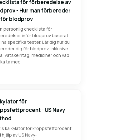
cklista för förberedelse av
dprov - Hur man förbereder
 för blodprov
n personlig checklista för
eredelser inför blodprov baserat
ina specifika tester. Lär dig hur du
ereder dig för blodprov, inklusive
a, vätskeintag, mediciner och vad
ska ta med
kylator för
ppsfettprocent - US Navy
thod
is kalkylator för kroppsfettprocent
 hjälp av US Navy-