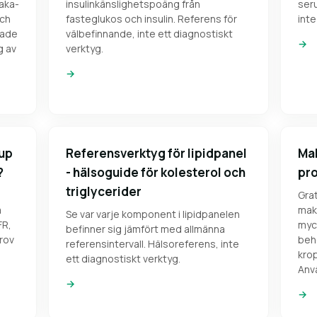
naka-
insulinkänslighetspoäng från
ser
och
fasteglukos och insulin. Referens för
inte
sade
välbefinnande, inte ett diagnostiskt
→
g av
verktyg.
→
kup
Referensverktyg för lipidpanel
Mak
?
- hälsoguide för kolesterol och
pro
triglycerider
Grat
å
mak
Se var varje komponent i lipidpanelen
FR,
myck
befinner sig jämfört med allmänna
rov
beh
referensintervall. Hälsoreferens, inte
krop
ett diagnostiskt verktyg.
Anvä
→
→