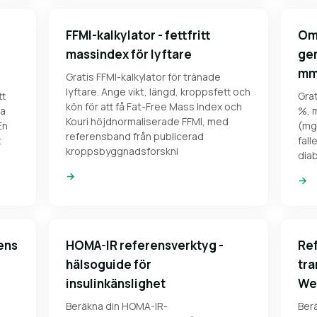
FFMI-kalkylator - fettfritt
Omv
massindex för lyftare
gen
mm
Gratis FFMI-kalkylator för tränade
lyftare. Ange vikt, längd, kroppsfett och
tt
Gra
kön för att få Fat-Free Mass Index och
na
%, 
Kouri höjdnormaliserade FFMI, med
En
(mg/
referensband från publicerad
t
fall
kroppsbyggnadsforskni
diab
→
→
vens
HOMA-IR referensverktyg -
Ref
hälsoguide för
tra
insulinkänslighet
Wel
5
Beräkna din HOMA-IR-
Berä