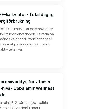
E-kalkylator - Total daglig
rgiförbrukning
tis TDEE-kalkylator som använder
lin-St Jeor-ekvationen. Ta reda på
många kalorier du förbränner per
baserat på din ålder, vikt, längd
aktivitetsnivå.
erensverktyg för vitamin
-nivå - Cobalamin Wellness
ide
ar dina B12-värden (och valfria
/holoTC-värden) ligger i