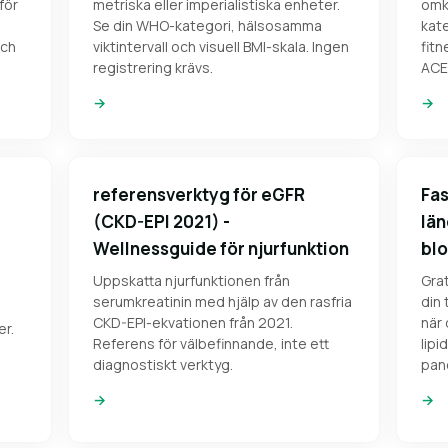
 för
metriska eller imperialistiska enheter.
omk
Se din WHO-kategori, hälsosamma
kate
och
viktintervall och visuell BMI-skala. Ingen
fitn
registrering krävs.
ACE
→
→
referensverktyg för eGFR
Fas
(CKD-EPI 2021) -
län
Wellnessguide för njurfunktion
bl
Uppskatta njurfunktionen från
Grat
serumkreatinin med hjälp av den rasfria
din 
CKD-EPI-ekvationen från 2021.
när 
r.
Referens för välbefinnande, inte ett
lipi
diagnostiskt verktyg.
pan
→
→