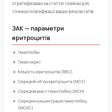
стратифіковані за статтю та віком для
точнішої класифікації ваших результатів.
ЗАК — параметри
еритроцитів
Гемоглобін
Гематокрит
Кількість еритроцитів (RBC)
Середній об’єм еритроцита (MCV)
Середній вміст гемоглобіну (MCH)
Середня концентрація гемоглобіну
(MCHC)