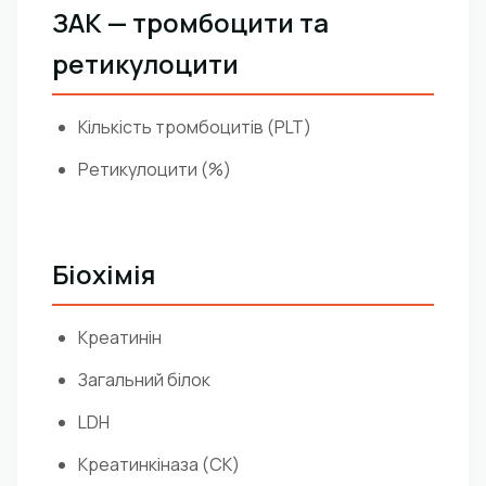
ЗАК — тромбоцити та
ретикулоцити
Кількість тромбоцитів (PLT)
Ретикулоцити (%)
Біохімія
Креатинін
Загальний білок
LDH
Креатинкіназа (CK)