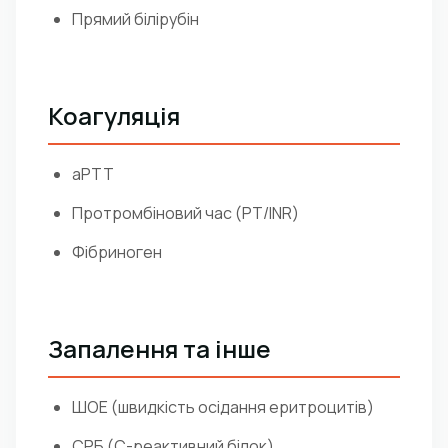
Прямий білірубін
Коагуляція
aPTT
Протромбіновий час (PT/INR)
Фібриноген
Запалення та інше
ШОЕ (швидкість осідання еритроцитів)
СРБ (C-реактивний білок)