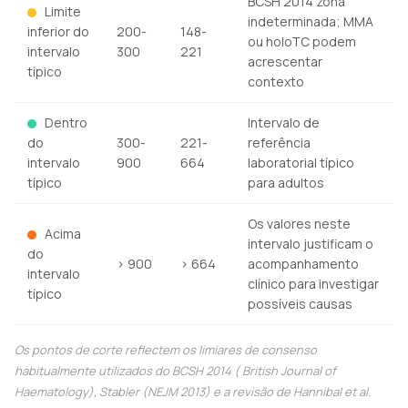
BCSH 2014 zona
Limite
indeterminada; MMA
inferior do
200-
148-
ou holoTC podem
intervalo
300
221
acrescentar
típico
contexto
Dentro
Intervalo de
do
300-
221-
referência
intervalo
900
664
laboratorial típico
típico
para adultos
Os valores neste
Acima
intervalo justificam o
do
> 900
> 664
acompanhamento
intervalo
clínico para investigar
típico
possíveis causas
Os pontos de corte reflectem os limiares de consenso
habitualmente utilizados do BCSH 2014 (
British Journal of
Haematology
), Stabler (NEJM 2013) e a revisão de Hannibal et al.