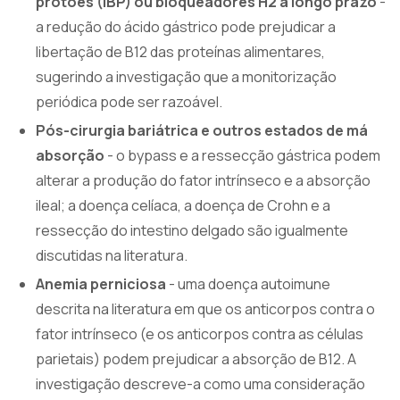
protões (IBP) ou bloqueadores H2 a longo prazo
-
a redução do ácido gástrico pode prejudicar a
libertação de B12 das proteínas alimentares,
sugerindo a investigação que a monitorização
periódica pode ser razoável.
Pós-cirurgia bariátrica e outros estados de má
absorção
- o bypass e a ressecção gástrica podem
alterar a produção do fator intrínseco e a absorção
ileal; a doença celíaca, a doença de Crohn e a
ressecção do intestino delgado são igualmente
discutidas na literatura.
Anemia perniciosa
- uma doença autoimune
descrita na literatura em que os anticorpos contra o
fator intrínseco (e os anticorpos contra as células
parietais) podem prejudicar a absorção de B12. A
investigação descreve-a como uma consideração