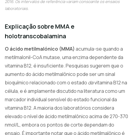
2016. Os intervalos de referência variam consoante os ensaios
laboratoriais.
Explicação sobre MMA e
holotranscobalamina
O ácido metilmalónico (MMA)
acumula-se quando a
metilmalonil-CoA mutase, uma enzima dependente da
vitamina B12, é insuficiente. Pesquisas sugerem que o
aumento do ácido metilmalônico pode ser um sinal
bioquímico relacionado com o estado
da
vitamina B12 na
célula, e é amplamente discutido na literatura como um
marcador individual sensível do estado funcional da
vitamina B12. A maioria dos laboratórios considera
elevado o nível de ácido metilmalônico acima de 270-370
nmol/L, embora os pontos de corte dependam do
ensaio. É importante notar que o ácido metilmalônico é