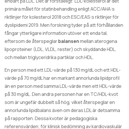
enbart på LDL. Det är förståeligt: LDL-kolesterol är det
primära målet för statinbehandling enligt ACC/AHA:s
riktlinjer för kolesterol 2018 och ESC/EAS:s riktlinjer för
dyslipidemi 2019. Men forskning tyder på att förhållanden
fångar ytterligare information utöver ett enda tal,
eftersom de återspeglar
balansen
mellan aterogena
lipoproteiner (LDL, VLDL, rester) och skyddande HDL,
och mellan triglyceridrika partiklar och HDL.
En person med ett LDL-värde på 130 mg/dL och ett HDL-
värde på 70 mg/dL har en markant annorlunda lipidprofil
än en person med samma LDL-värde men ett HDL-värde
på 30 mg/dL. Den andra personen har en TC/HDL-kvot
som är ungefär dubbelt så hög, vilket återspeglar en
annorlunda lipidbalans även om deras LDL är detsamma
på rapporten. Dessa kvoter är pedagogiska
referensvärden; för klinisk bedömning av kardiovaskulär