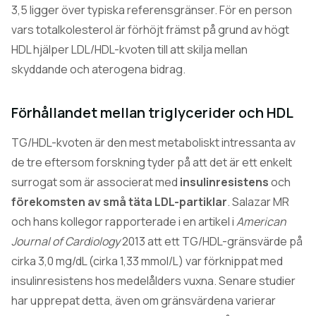
3,5 ligger över typiska referensgränser. För en person
vars totalkolesterol är förhöjt främst på grund av högt
HDL hjälper LDL/HDL-kvoten till att skilja mellan
skyddande och aterogena bidrag.
Förhållandet mellan triglycerider och HDL
TG/HDL-kvoten är den mest metaboliskt intressanta av
de tre eftersom forskning tyder på att det är ett enkelt
surrogat som är associerat med
insulinresistens
och
förekomsten av små täta LDL-partiklar
. Salazar MR
och hans kollegor rapporterade i en artikel i
American
Journal of Cardiology
2013 att ett TG/HDL-gränsvärde på
cirka 3,0 mg/dL (cirka 1,33 mmol/L) var förknippat med
insulinresistens hos medelålders vuxna. Senare studier
har upprepat detta, även om gränsvärdena varierar