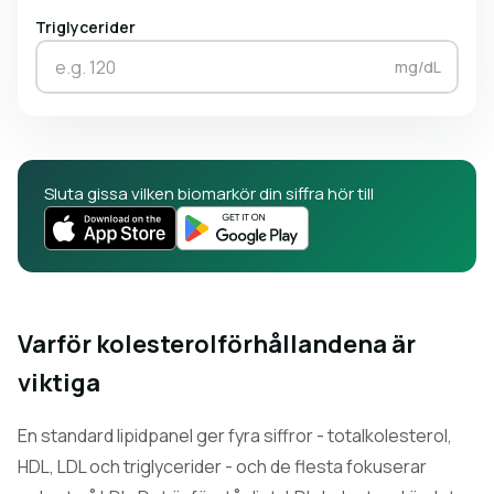
Triglycerider
mg/dL
Sluta gissa vilken biomarkör din siffra hör till
Varför kolesterolförhållandena är
viktiga
En standard lipidpanel ger fyra siffror - totalkolesterol,
HDL, LDL och triglycerider - och de flesta fokuserar