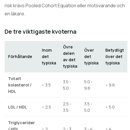
risk krävs Pooled Cohort Equation eller motsvarande och
en läkare.
De tre viktigaste kvoterna
Övre
Inom
Över
Betydligt
delen
Förhållande
det
det
över det
av det
typiska
typiska
typiska
typiska
Totalt
3.5 -
5.0 -
kolesterol /
< 3.5
> 9.6
5.0
9.6
HDL
2.5 -
3.5 -
LDL / HDL
< 2.5
> 5.0
3.5
5.0
Triglycerider
/ HDL
< 2
2 - 3
3 - 4
> 4