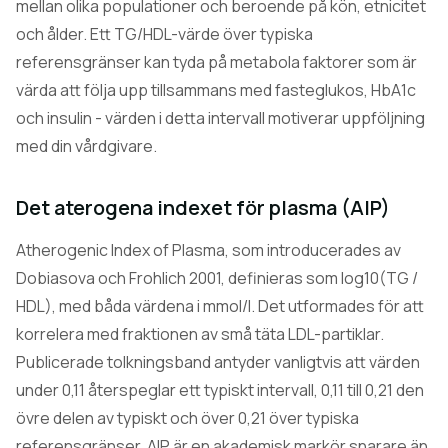
mellan olika populationer och beroende på kön, etnicitet
och ålder. Ett TG/HDL-värde över typiska
referensgränser kan tyda på metabola faktorer som är
värda att följa upp tillsammans med fasteglukos, HbA1c
och insulin - värden i detta intervall motiverar uppföljning
med din vårdgivare.
Det aterogena indexet för plasma (AIP)
Atherogenic Index of Plasma, som introducerades av
Dobiasova och Frohlich 2001, definieras som log10(TG /
HDL), med båda värdena i mmol/l. Det utformades för att
korrelera med fraktionen av små täta LDL-partiklar.
Publicerade tolkningsband antyder vanligtvis att värden
under 0,11 återspeglar ett typiskt intervall, 0,11 till 0,21 den
övre delen av typiskt och över 0,21 över typiska
referensgränser. AIP är en akademisk markör snarare än