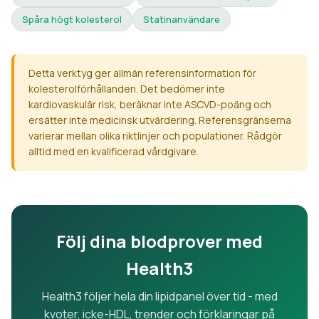
Spåra högt kolesterol
Statinanvändare
Detta verktyg ger allmän referensinformation för
kolesterolförhållanden. Det bedömer inte
kardiovaskulär risk, beräknar inte ASCVD-poäng och
ersätter inte medicinsk utvärdering. Referensgränserna
varierar mellan olika riktlinjer och populationer. Rådgör
alltid med en kvalificerad vårdgivare.
Följ dina blodprover med
Health3
Health3 följer hela din lipidpanel över tid - med
kvoter, icke-HDL, trender och förklaringar på