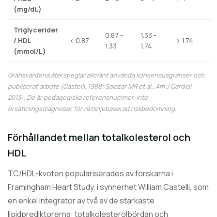
(mg/dL)
Triglycerider
0.87 -
1.33 -
/ HDL
< 0.87
> 1.74
1.33
1.74
(mmol/L)
Gränsvärdena återspeglar allmänt använda konsensusgränser och
publicerat arbete (Castelli, 1988; Salazar MR et al.,
Am J Cardiol
2013). De är pedagogiska referensnummer, inte
ersättningsdiagnoser för riktlinjebaserad riskbedömning.
Förhållandet mellan totalkolesterol och
HDL
TC/HDL-kvoten populariserades av forskarna i
Framingham Heart Study, i synnerhet William Castelli, som
en enkel integrator av två av de starkaste
lipidprediktorerna: totalkolesterolbördan och