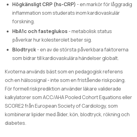
Högkänsligt CRP (hs-CRP)
- en markör för låggradig
inflammation som studerats inom kardiovaskulär
forskning.
HbA1c och fasteglukos
- metabolisk status
påverkar hur kolesterolet beter sig.
Blodtryck
- en av de största påverkbara faktorerna
som bidrar till kardiovaskulära händelser globalt.
Kvoterna används bäst som en pedagogisk referens
och en hälsosignal - inte som en fristående riskpoäng.
För formell riskprediktion använder läkare validerade
kalkylatorer som ACC/AHA Pooled Cohort Equations eller
SCORE2 från European Society of Cardiology, som
kombinerar lipider med ålder, kön, blodtryck, rökning och
diabetes.