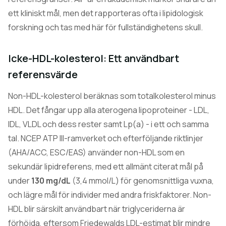
ett kliniskt mål, men det rapporteras ofta i lipidologisk
forskning och tas med här för fullständighetens skull.
Icke-HDL-kolesterol: Ett användbart
referensvärde
Non-HDL-kolesterol beräknas som totalkolesterol minus
HDL. Det fångar upp alla aterogena lipoproteiner - LDL,
IDL, VLDL och dess rester samt Lp(a) - i ett och samma
tal. NCEP ATP III-ramverket och efterföljande riktlinjer
(AHA/ACC, ESC/EAS) använder non-HDL som en
sekundär lipidreferens, med ett allmänt citerat mål på
under
130 mg/dL
(3,4 mmol/L) för genomsnittliga vuxna,
och lägre mål för individer med andra friskfaktorer. Non-
HDL blir särskilt användbart när triglyceriderna är
förhöjda, eftersom Friedewalds LDL-estimat blir mindre