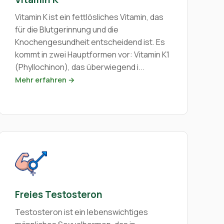
Vitamin K ist ein fettlösliches Vitamin, das
für die Blutgerinnung und die
Knochengesundheit entscheidend ist. Es
kommt in zwei Hauptformen vor: Vitamin K1
(Phyllochinon), das überwiegend i...
Mehr erfahren →
Freies Testosteron
Testosteron ist ein lebenswichtiges