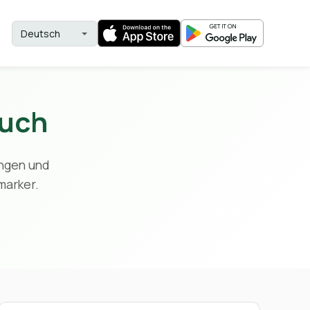
buch
ngen und
marker.