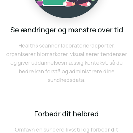
Se ændringer og mønstre over tid
Health3 scanner laboratorierapporter,
organiserer biomarkører, visualiserer tendenser
og giver uddannelsesmæssig kontekst, så du
bedre kan forstå og administrere dine
sundhedsdata.
Forbedr dit helbred
Omfavn en sundere livsstil og forbedr dit