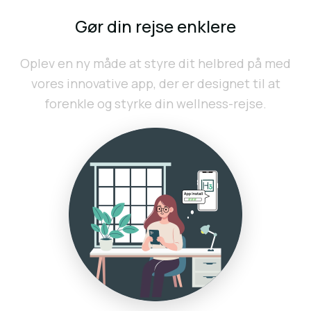
Gør din rejse enklere
Oplev en ny måde at styre dit helbred på med
vores innovative app, der er designet til at
forenkle og styrke din wellness-rejse.