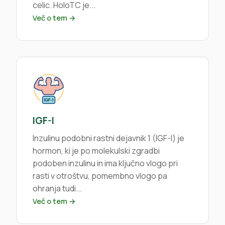
celic. HoloTC je...
Več o tem →
IGF-I
Inzulinu podobni rastni dejavnik 1 (IGF-I) je
hormon, ki je po molekulski zgradbi
podoben inzulinu in ima ključno vlogo pri
rasti v otroštvu, pomembno vlogo pa
ohranja tudi...
Več o tem →