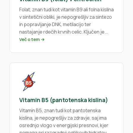
Folat, znan tudi kot vitamin B9 ali folna kislina
v sintetični obliki, je nepogrešljiv za sintezo
in popravljanje DNK, metilacijo ter
nastajanje rdečih krvnih celic. Ključen je...
Več o tem →
Vitamin B5 (pantotenska kislina)
Vitamin B5, znan tudi kot pantotenska
kislina, je nepogrešljiv za zdravje, saj ima
osrednjo vlogo v energijski presnovi, kjer
pomaga pri razgradnji ogljikovih hidratov...