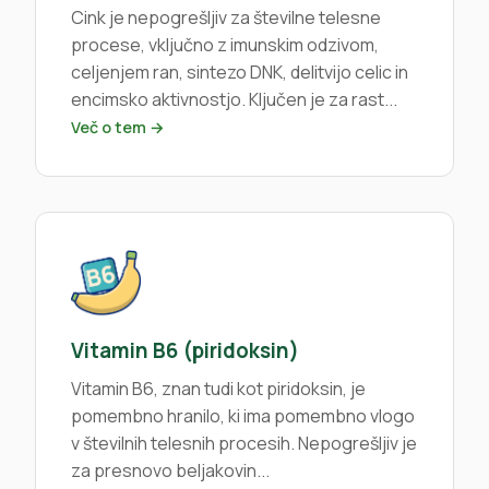
Cink je nepogrešljiv za številne telesne
procese, vključno z imunskim odzivom,
celjenjem ran, sintezo DNK, delitvijo celic in
encimsko aktivnostjo. Ključen je za rast...
Več o tem →
Vitamin B6 (piridoksin)
Vitamin B6, znan tudi kot piridoksin, je
pomembno hranilo, ki ima pomembno vlogo
v številnih telesnih procesih. Nepogrešljiv je
za presnovo beljakovin...