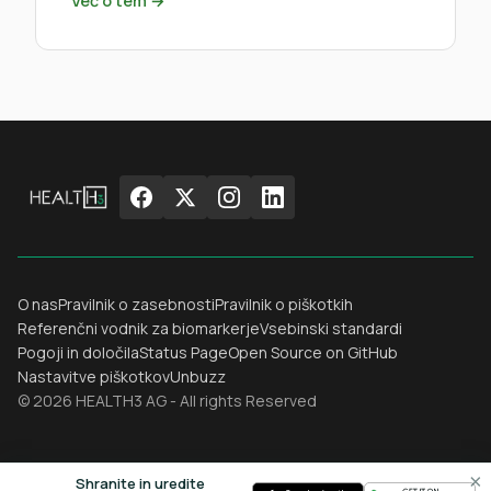
Več o tem →
O nas
Pravilnik o zasebnosti
Pravilnik o piškotkih
Referenčni vodnik za biomarkerje
Vsebinski standardi
Pogoji in določila
Status Page
Open Source on GitHub
Nastavitve piškotkov
Unbuzz
© 2026 HEALTH3 AG - All rights Reserved
×
Shranite in uredite