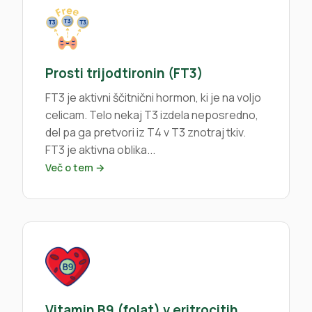
Prosti trijodtironin (FT3)
FT3 je aktivni ščitnični hormon, ki je na voljo
celicam. Telo nekaj T3 izdela neposredno,
del pa ga pretvori iz T4 v T3 znotraj tkiv.
FT3 je aktivna oblika...
Več o tem →
Vitamin B9 (folat) v eritrocitih