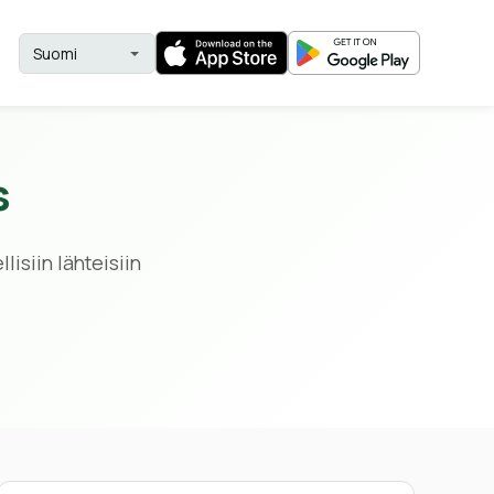
s
lisiin lähteisiin