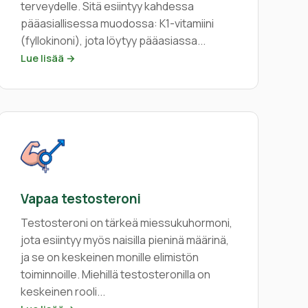
terveydelle. Sitä esiintyy kahdessa
pääasiallisessa muodossa: K1-vitamiini
(fyllokinoni), jota löytyy pääasiassa...
Lue lisää →
Vapaa testosteroni
Testosteroni on tärkeä miessukuhormoni,
jota esiintyy myös naisilla pieninä määrinä,
ja se on keskeinen monille elimistön
toiminnoille. Miehillä testosteronilla on
keskeinen rooli...