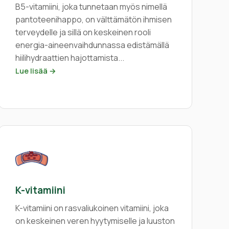
B5-vitamiini, joka tunnetaan myös nimellä
pantoteenihappo, on välttämätön ihmisen
terveydelle ja sillä on keskeinen rooli
energia-aineenvaihdunnassa edistämällä
hiilihydraattien hajottamista...
Lue lisää →
K-vitamiini
K-vitamiini on rasvaliukoinen vitamiini, joka
on keskeinen veren hyytymiselle ja luuston