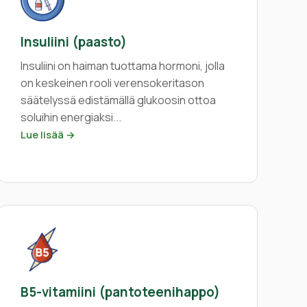
Insuliini (paasto)
Insuliini on haiman tuottama hormoni, jolla
on keskeinen rooli verensokeritason
säätelyssä edistämällä glukoosin ottoa
soluihin energiaksi...
Lue lisää →
B5-vitamiini (pantoteenihappo)