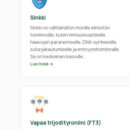
Sinkki
Sinkki on välttämätön monille elimistön
toiminnoille, kuten immuunivasteelle,
haavojen paranemiselle, DNA-synteesille,
solunjakautumiselle ja entsyymitoiminnalle.
Se on keskeinen kasvulle...
Lue lisää →
Vapaa trijodityroniini (FT3)