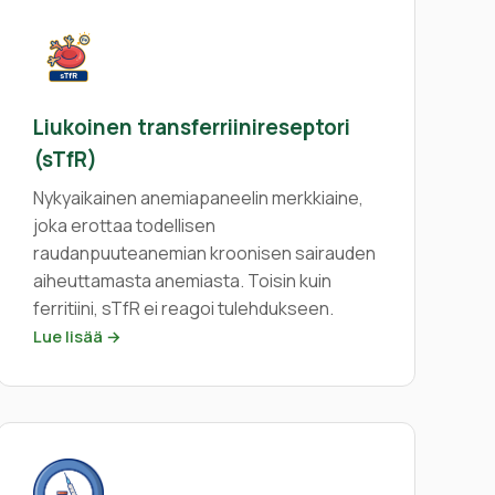
Liukoinen transferriinireseptori
(sTfR)
Nykyaikainen anemiapaneelin merkkiaine,
joka erottaa todellisen
raudanpuuteanemian kroonisen sairauden
aiheuttamasta anemiasta. Toisin kuin
ferritiini, sTfR ei reagoi tulehdukseen.
Lue lisää →