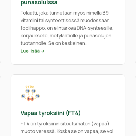
punasoluissa
Folaatti, joka tunnetaan myös nimellä B9-
vitamiini tai synteettisessä muodossaan
foolihappo, on elintärkeä DNA-synteesille,
korjaukselle, metylaatiolle ja punasolujen
tuotannolle. Se on keskeinen...
Lue lisää →
Vapaa tyroksiini (FT4)
FT4 on tyroksiinin sitoutumaton (vapaa)
muoto veressä. Koska se on vapaa, se voi