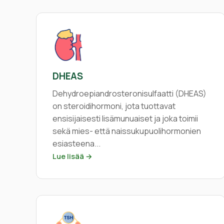
DHEAS
Dehydroepiandrosteronisulfaatti (DHEAS)
on steroidihormoni, jota tuottavat
ensisijaisesti lisämunuaiset ja joka toimii
sekä mies- että naissukupuolihormonien
esiasteena...
Lue lisää →