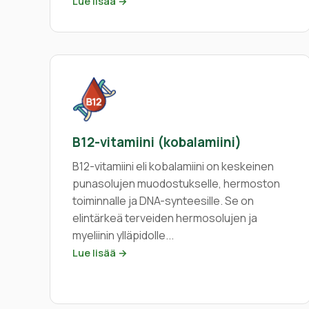
Lue lisää →
B12-vitamiini (kobalamiini)
B12-vitamiini eli kobalamiini on keskeinen
punasolujen muodostukselle, hermoston
toiminnalle ja DNA-synteesille. Se on
elintärkeä terveiden hermosolujen ja
myeliinin ylläpidolle...
Lue lisää →