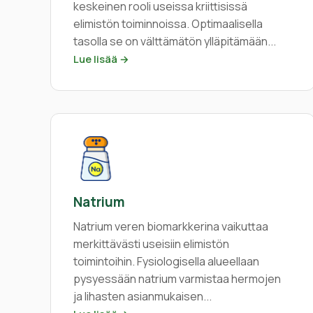
keskeinen rooli useissa kriittisissä
elimistön toiminnoissa. Optimaalisella
tasolla se on välttämätön ylläpitämään...
Lue lisää →
Natrium
Natrium veren biomarkkerina vaikuttaa
merkittävästi useisiin elimistön
toimintoihin. Fysiologisella alueellaan
pysyessään natrium varmistaa hermojen
ja lihasten asianmukaisen...