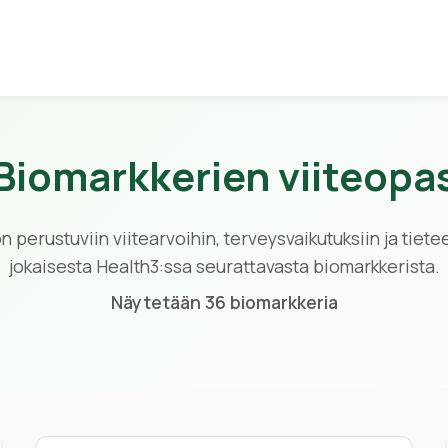
Biomarkkerien viiteopa
 perustuviin viitearvoihin, terveysvaikutuksiin ja tieteel
jokaisesta Health3:ssa seurattavasta biomarkkerista.
Näytetään 36 biomarkkeria