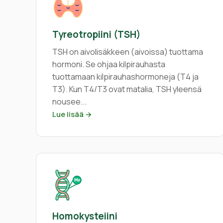
Tyreotropiini (TSH)
TSH on aivolisäkkeen (aivoissa) tuottama
hormoni. Se ohjaa kilpirauhasta
tuottamaan kilpirauhashormoneja (T4 ja
T3). Kun T4/T3 ovat matalia, TSH yleensä
nousee...
Lue lisää →
Homokysteiini