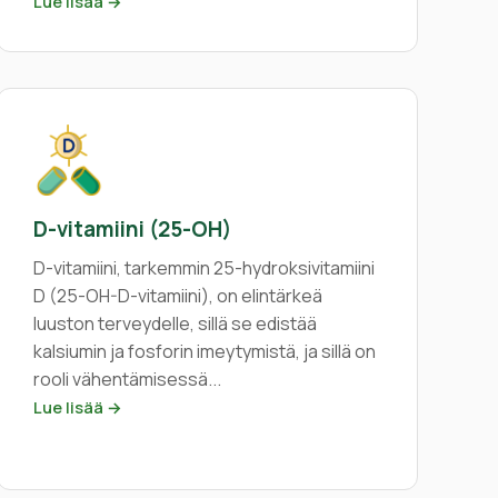
Lue lisää →
D-vitamiini (25-OH)
D-vitamiini, tarkemmin 25-hydroksivitamiini
D (25-OH-D-vitamiini), on elintärkeä
luuston terveydelle, sillä se edistää
kalsiumin ja fosforin imeytymistä, ja sillä on
rooli vähentämisessä...
Lue lisää →